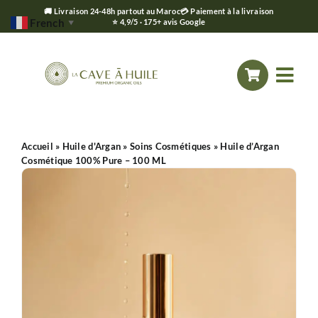
🚚 Livraison 24-48h partout au Maroc
💳 Paiement à la livraison
French
⭐ 4,9/5 · 175+ avis Google
▼
Passer
au
Togg
contenu
Navi
Accueil
Accueil
»
Huile d'Argan
»
Soins Cosmétiques
»
Huile d’Argan
Cosmétique 100% Pure – 100 ML
Notre Histoire
Boutique en ligne
Le Mag’