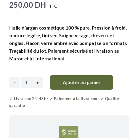
250,00
DH
TTC
Huile d’
argan cosmétique
100 % pure
.
Pression à froid
,
texture
légère
, fini
sec
. Soigne
visage
,
cheveux
et
ongles
. Flacon
verre ambré
avec
pompe
(selon format).
Traçabilité
du lot.
Paiement sécurisé
et
livraison
au
Maroc et à l’international.
Ajouter au panier
quantité
de
Huile
d'Argan
Cosmétique
100%