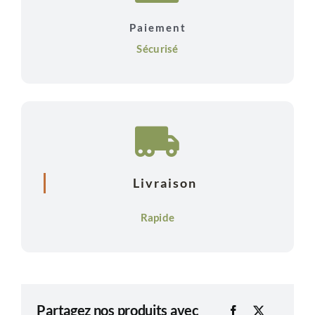
Pure
Paiement
-
Sécurisé
100
ML
Livraison
Rapide
Partagez nos produits avec