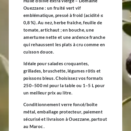
Huile d’olive extra vierge – Domaine
Contact
Ouezzane
: un
fruité vert vif
emblématique,
pressé à froid
(acidité ≤
0,8 %
). Au nez,
herbe fraîche
,
feuille de
tomate
,
artichaut
; en bouche, une
amertume nette
et une
ardence franche
qui rehaussent les plats
à cru
comme en
cuisson douce
.
Idéale pour
salades croquantes
,
grillades
,
bruschette
, légumes rôtis et
poissons bleus. Choisissez vos formats
250–500 ml
pour la table ou
1–5 L
pour
un meilleur
prix au litre
.
Conditionnement
verre foncé/boîte
métal
,
emballage protecteur
,
paiement
sécurisé
et
livraison
à Ouezzane, partout
au
Maroc
.