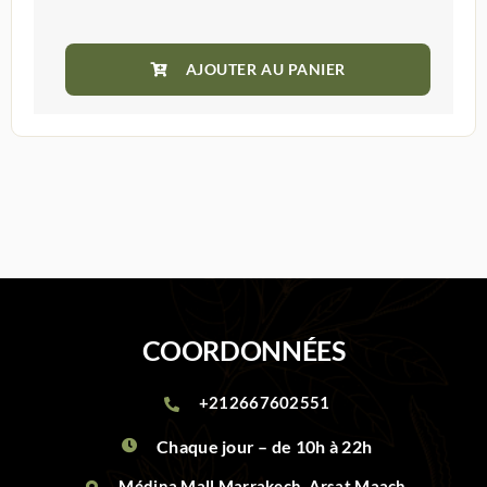
COORDONNÉES
+212667602551
Chaque jour – de 10h à 22h
Médina Mall Marrakech, Arsat Maach,