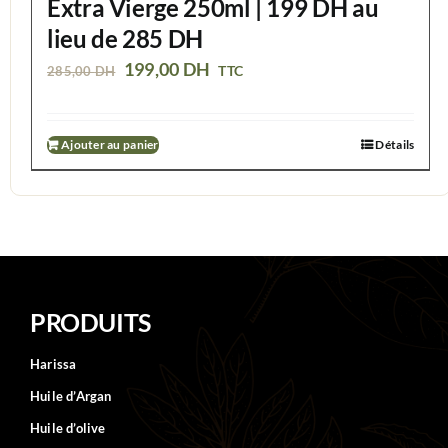
Extra Vierge 250ml | 199 DH au
lieu de 285 DH
Le
Le
199,00
DH
TTC
285,00
DH
prix
prix
initial
actuel
Ajouter au panier
Détails
était :
est :
285,00 DH.
199,00 DH.
PRODUITS
Harissa
Huile d’Argan
Huile d’olive