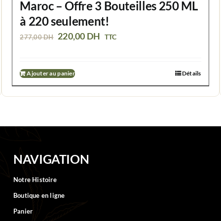
Maroc – Offre 3 Bouteilles 250 ML
à 220 seulement!
Le
Le
220,00
DH
TTC
277,00
DH
prix
prix
initial
actuel
Ajouter au panier
Détails
était :
est :
277,00 DH.
220,00 DH.
NAVIGATION
Notre Histoire
Boutique en ligne
Panier