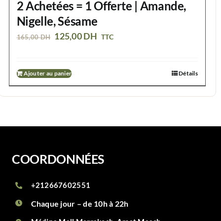
2 Achetées = 1 Offerte | Amande,
Nigelle, Sésame
Le
Le
125,00
DH
TTC
165,00
DH
prix
prix
initial
actuel
Ajouter au panier
Détails
était :
est :
165,00 DH.
125,00 DH.
COORDONNÉES
+212667602551
Chaque jour – de 10h à 22h