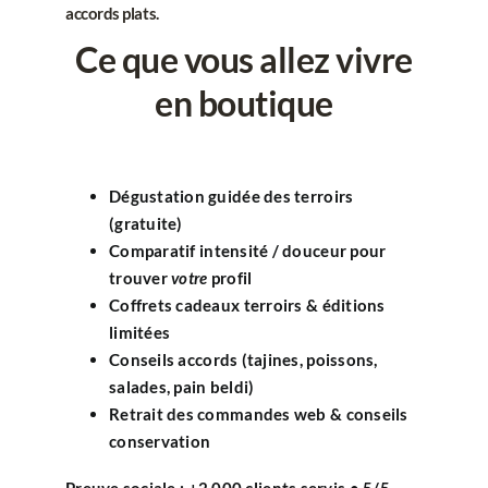
accords plats
.
Ce que vous allez vivre
en boutique
Dégustation guidée
des terroirs
(gratuite)
Comparatif
intensité / douceur
pour
trouver
votre
profil
Coffrets cadeaux
terroirs & éditions
limitées
Conseils
accords
(tajines, poissons,
salades, pain beldi)
Retrait
des commandes web & conseils
conservation
Preuve sociale
:
+2 000 clients servis • 5/5