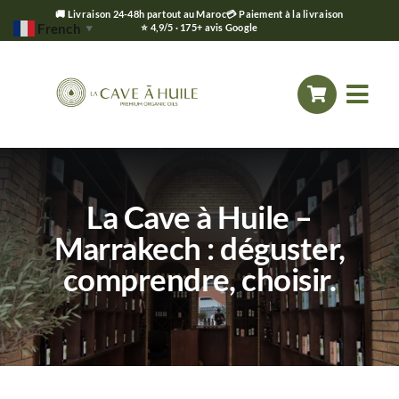
🚚 Livraison 24-48h partout au Maroc
💳 Paiement à la livraison
French
⭐ 4,9/5 · 175+ avis Google
▼
Passer
au
Togg
contenu
Navi
Accueil
La Cave à Huile –
Notre Histoire
Marrakech : déguster,
comprendre, choisir.
Boutique en ligne
Le Mag’