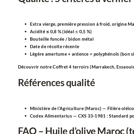
Extra vierge
,
première pression à froid
, origine
Ma
Acidité ≤ 0,8 %
(idéal ≤ 0,5 %)
Bouteille
foncée
/
bidon métal
Date de récolte
récente
Légère
amertume + ardence
=
polyphénols
(bon s
Découvrir notre
Coffret 4 terroirs
(Marrakech, Essaouir
Références qualité
Ministère de l’Agriculture (Maroc) — Filière oléic
Codex Alimentarius — CXS 33-1981 : Standard pour
FAQ – Huile d’olive Maroc (t