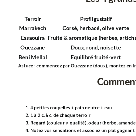
Terroir
Profil gustatif
Marrakech
Corsé
, herbacé, olive verte
Essaouira
Fruité
& aromatique (herbes, artich
Ouezzane
Doux
, rond, noisette
Beni Mellal
Équilibré
fruité-vert
Astuce
: commencez par
Ouezzane
(doux), montez en i
Comment 
4 petites coupelles + pain neutre + eau
1 à 2 c. à c. de chaque terroir
Regard (couleur ≠ qualité), odeur (herbe, amande, 
Notez vos sensations et
associez
un plat gagnant