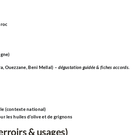
roc
igne)
a, Ouezzane, Beni Mellal) –
dégustation guidée & fiches accords
.
ole (contexte national)
 les huiles d’olive et de grignons
erroirs & usages)