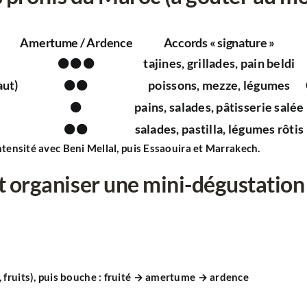
Amertume / Ardence
Accords « signature »
⚫⚫⚫
tajines, grillades, pain beldi
aut)
⚫⚫
poissons, mezze, légumes
⚫
pains, salades, pâtisserie salée
⚫⚫
salades, pastilla, légumes rôtis
ntensité avec
Beni Mellal
, puis
Essaouira
et
Marrakech
.
organiser une
mini-dégustation
fruits), puis bouche :
fruité → amertume → ardence