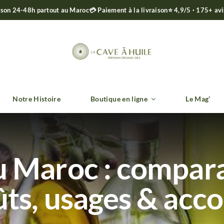
ison 24-48h partout au Maroc
💳 Paiement à la livraison
⭐ 4,9/5 · 175+ av
Notre Histoire
Boutique en ligne
Le Mag’
u Maroc : compara
ûts, usages & acco