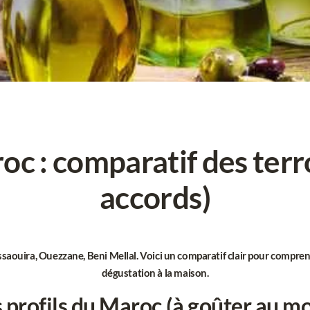
roc :
comparatif des terr
accords)
ssaouira
,
Ouezzane
,
Beni Mellal
. Voici un
comparatif clair
pour comprendr
dégustation à la maison
.
 profils du Maroc (à goûter au mo