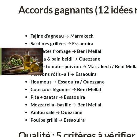
Accords gagnants (12 idées 
Tajine d’agneau
→ Marrakech
Sardines grillées
→ Essaouira
Briouates fromage
→ Beni Mellal
Harcha & pain beldi
→ Ouezzane
Salade tomate–poivron
→ Marrakech / Beni Mella
Poivrons rôtis–ail
→ Essaouira
Houmous
→ Essaouira / Ouezzane
Couscous légumes
→ Beni Mellal
Pita + zaatar
→ Essaouira
Mozzarella–basilic
→ Beni Mellal
Amlou salé
→ Ouezzane
Poulpe grillé
→ Essaouira
Qualité : 5 critères à vérifier