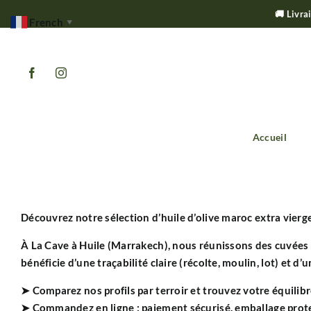
🚚 Livra
French
▼
Passer
au
contenu
Accueil
Découvrez notre sélection d’
huile d’olive maroc extra vierg
À La Cave à Huile (Marrakech), nous réunissons des cuvées 
bénéficie d’une traçabilité claire (récolte, moulin, lot) et d’u
➤ Comparez nos profils par terroir et trouvez votre équilib
➤ Commandez en ligne :
paiement sécurisé
, emballage prot