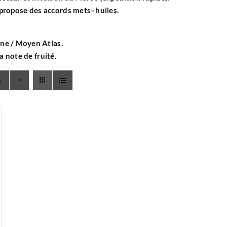
 propose des accords mets–huiles.
ane
/
Moyen Atlas
.
la note de
fruité
.
s