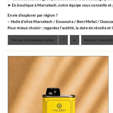
➤ En boutique à Marrakech, notre équipe vous conseille et
Envie d’explorer par région ?
– Huile d’olive
Marrakech
/
Essaouira
/
Beni Mellal
/
Ouezz
Pour mieux choisir : regardez
l’acidité
, la date de
récolte
et 
Trier par
Commande par défaut
Montrer
12 produit