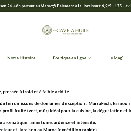
ison 24-48h partout au Maroc
💳 Paiement à la livraison
⭐ 4,9/5 · 175+ av
Notre Histoire
Boutique en ligne
Le Mag’
e
, pressée à froid et à
faible acidité
.
de terroir issues de domaines d’exception : Marrakech, Essaoui
n profil fruité (vert, mûr) idéal pour la cuisine, la dégustation et 
re aromatique : amertume, ardence et intensité.
ecteur et livraison au Maroc (expédition rapide).